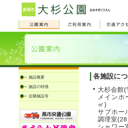
各施設に
施設概要
施設の特徴
大杉会館(
近隣施設等
メインホー
㎡)
サブホール
調理室(28
シャワー室