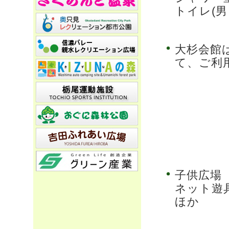
トイレ(男
大杉会館
て、ご利
子供広場
ネット遊
ほか