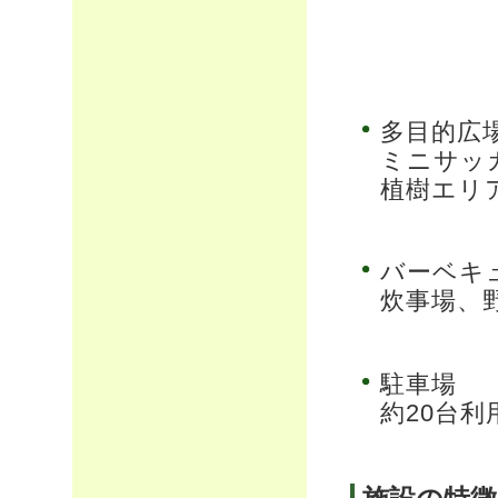
多目的広
ミニサッ
植樹エリ
バーベキ
炊事場、
駐車場
約20台利