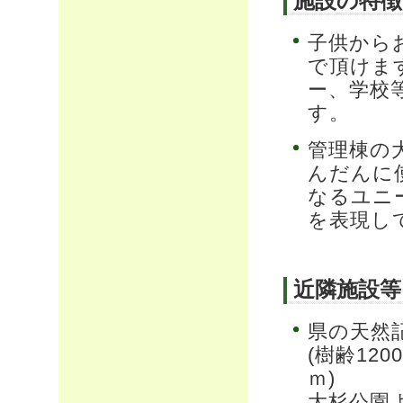
施設の特徴
子供から
で頂けま
ー、学校
す。
管理棟の
んだんに
なるユニ
を表現し
近隣施設等
県の天然
(樹齢12
ｍ)
大杉公園