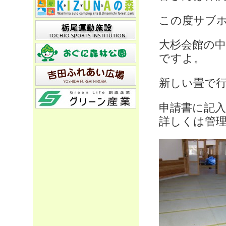
この度サブ
大杉会館の
ですよ。
新しい畳で
申請書に記
詳しくは管