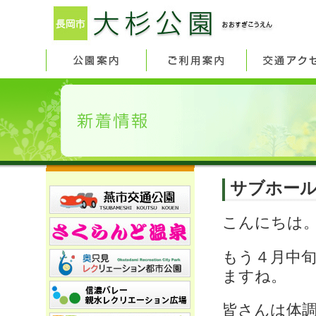
サブホー
こんにちは
もう４月中
ますね。
皆さんは体